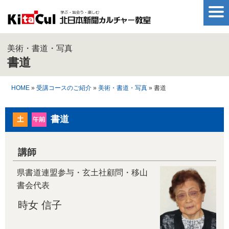
美術・書道・写真
書道
HOME
»
受講コースのご紹介
»
美術・書道・写真
» 書道
書道
講師
県書道連盟参与・玄土社顧問・移山
書会代表
時女 信子