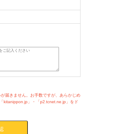
ルが届きません。お手数ですが、あらかじめ
itanippon.jp」・「p2.tcnet.ne.jp」をド