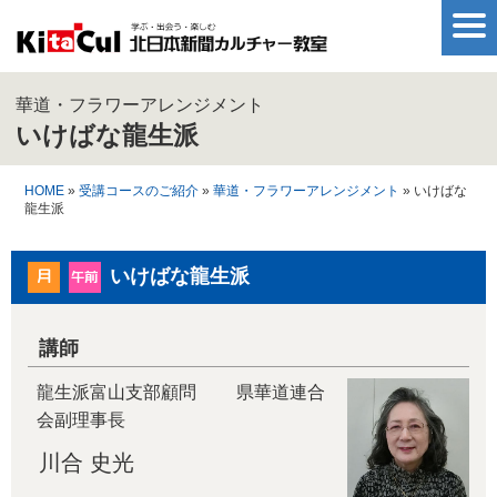
華道・フラワーアレンジメント
いけばな龍生派
HOME
»
受講コースのご紹介
»
華道・フラワーアレンジメント
» いけばな
龍生派
いけばな龍生派
講師
龍生派富山支部顧問 県華道連合
会副理事長
川合 史光