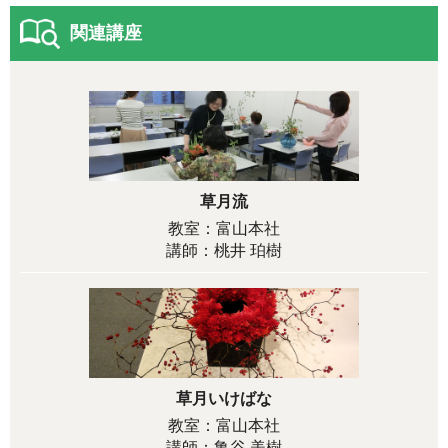
関連講座
草月流
教室：富山本社
講師：桃井 珀樹
草月いけばな
教室：富山本社
講師：亀谷 美樹