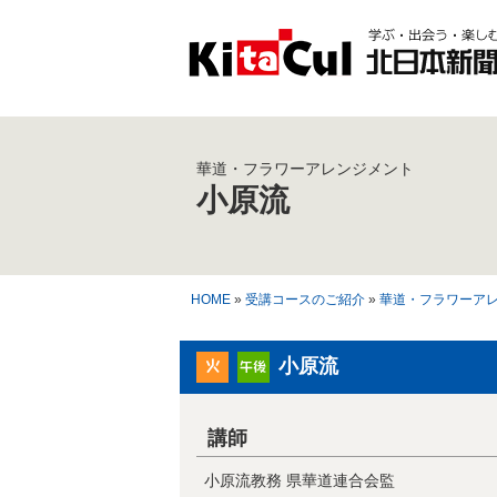
華道・フラワーアレンジメント
小原流
HOME
»
受講コースのご紹介
»
華道・フラワーア
小原流
講師
小原流教務 県華道連合会監