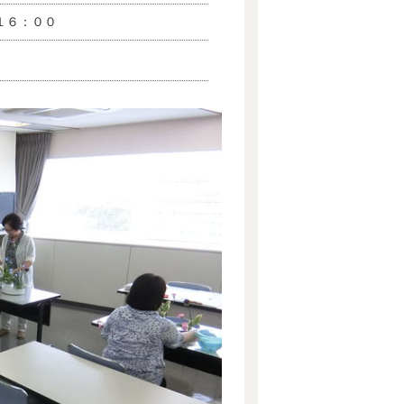
１６：００