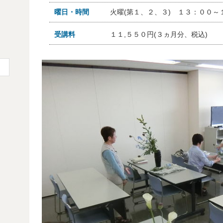
事
曜日・時間
火曜(第１、２、３) １３：００～
受講料
１１,５５０円(３ヵ月分、税込)