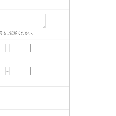
号もご記載ください。
–
–